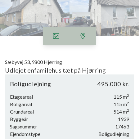
Sæbyvej 53, 9800 Hjørring
Udlejet enfamilehus tæt på Hjørring
Gulstens/pudset og gråmalet villa med eternittag.
Boligudlejning
495.000 kr.
Indeholdende stor stue med fyrretræsgulve, brændeovn (defekt iflg. lejer),
2
Etageareal
115
m
ældre køkken, mellemgang med trappe til 1. sal, badeværelse med bruser,
2
Boligareal
115
m
bryggers med oliefyr og elvandvarmer. På 1. sal er der reposrum,
2
Grundareal
514
m
soveværelse og 2 værelser.
Byggeår
1939
Sagsnummer
17463
I stuen er der tillige luft til luft varmepumpe.
Ejendomstype
Boligudlejning