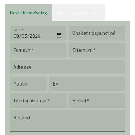
Bestil fremvisning
Bestil salgsmateriale
Dato
*
Ønsket tidspunkt på dagen
Fornavn
*
Efternavn
*
Adresse
Postnr
By
Telefonnummer
*
E-mail
*
Besked