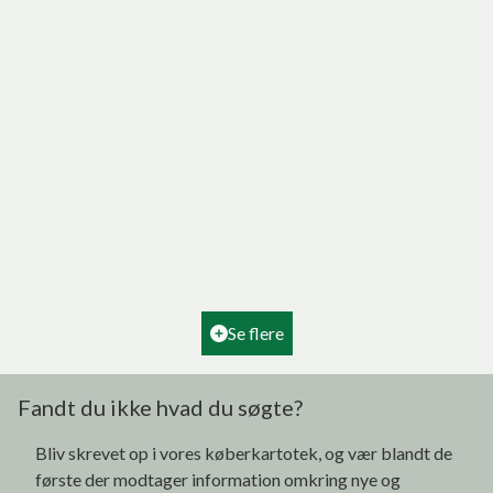
Hovedvejen 4, Tornby
9850 Hirtshals
2
Boligareal
180
m
2
Grundareal
2.160
m
Ejendomstype
Villa
Se flere
995.000 kr.
Fandt du ikke hvad du søgte?
Bliv skrevet op i vores køberkartotek, og vær blandt de
første der modtager information omkring nye og