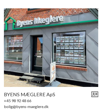
BYENS MÆGLERE ApS
+45 98 92 48 66
bolig@byens-maeglere.dk