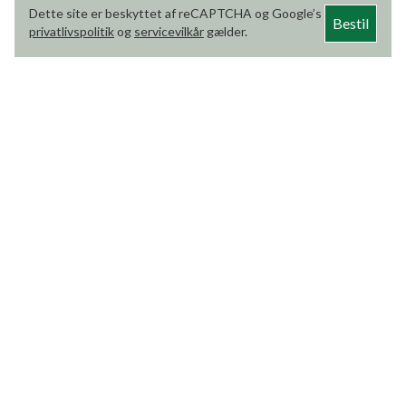
Dette site er beskyttet af reCAPTCHA og Google’s
Bestil
privatlivspolitik
og
servicevilkår
gælder.