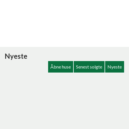
Nyeste
Åbne huse
Senest solgte
Nyeste