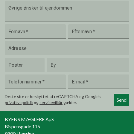
Øvrige ønsker til ejendommen
Fornavn
*
Efternavn
*
Adresse
Postnr
By
Telefonnummer
*
E-mail
*
Dette site er beskyttet af reCAPTCHA og Google’s
Send
privatlivspolitik
og
servicevilkår
gælder.
BYENS MÆGLERE ApS
Bispensgade 115
9800
Hjørring