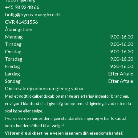
+45 98 92 48 66
bolig@byens-maeglere.dk
CVR
41451556
Åbningstider
Mandag
9.00-16.30
Tirsdag
9.00-16.30
Onsdag
9.00-16.30
Torsdag
9.00-16.30
Fredag
9.30-16.00
Lørdag
Efter Aftale
Søndag
Efter Aftale
Din lokale ejendomsmægler og valuar
Med et godt lokalkendskab og mange års erfaring indenfor branchen,
er vi godt klædt på til at give dig kompetent rådgivning, hvad enten du
skal købe eller sælge.
I vores verden findes der ingen standardløsninger og vi har fokus på
vores kunders frihed til at vælge!
Vi fører dig sikkert hele vejen igennem din ejendomshandel!