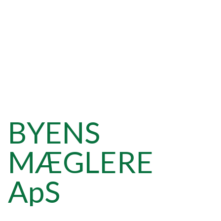
BYENS
MÆGLERE
ApS
Din lokale bolig- og erhvervsmægler i