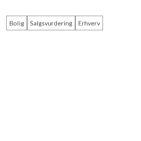
Hjørring og opland
Bolig
Salgsvurdering
Erhverv