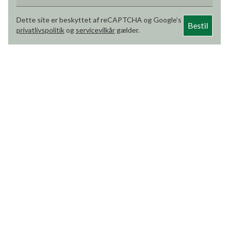
Dette site er beskyttet af reCAPTCHA og Google’s
Bestil
privatlivspolitik
og
servicevilkår
gælder.