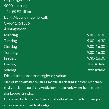
9800
Hjørring
+45 98 92 48 66
bolig@byens-maeglere.dk
CVR
41451556
Åbningstider
Mandag
9.00-16.30
Tirsdag
9.00-16.30
Onsdag
9.00-16.30
Torsdag
9.00-16.30
Fredag
9.30-16.00
Lørdag
Efter Aftale
Søndag
Efter Aftale
Din lokale ejendomsmægler og valuar
Med et godt lokalkendskab og mange års erfaring indenfor branchen,
er vi godt klædt på til at give dig kompetent rådgivning, hvad enten du
skal købe eller sælge.
I vores verden findes der ingen standardløsninger og vi har fokus på
vores kunders frihed til at vælge!