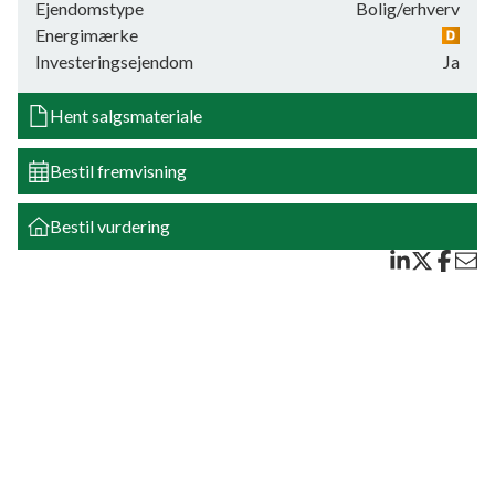
parkeringsforhold på grunden.
Ejendomstype
Bolig/erhverv
Energimærke
Beliggende ved flot torv for enden af Danmarksgade, tæt på
Investeringsejendom
Ja
indkøb, havn m.m.
Hent salgsmateriale
Bestil fremvisning
Bestil vurdering