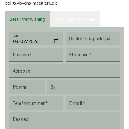
bolig@byens-maeglere.dk
Bestil fremvisning
Bestil salgsmateriale
Dato
*
Ønsket tidspunkt på dagen
Fornavn
*
Efternavn
*
Adresse
Postnr
By
Telefonnummer
*
E-mail
*
Besked