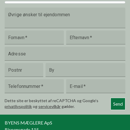
Øvrige ønsker til ejendommen
Fornavn
*
Efternavn
*
Adresse
Postnr
By
Telefonnummer
*
E-mail
*
Dette site er beskyttet af reCAPTCHA og Google’s
Send
privatlivspolitik
og
servicevilkår
gælder.
BYENS MÆGLERE ApS
Bispensgade 115