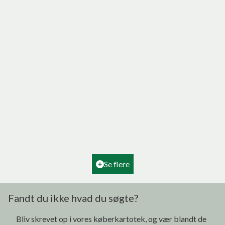
Hovedvejen 4, Tornby
9850 Hirtshals
2
Boligareal
180
m
2
Grundareal
2.160
m
Ejendomstype
Villa
Se flere
995.000 kr.
Fandt du ikke hvad du søgte?
Bliv skrevet op i vores køberkartotek, og vær blandt de