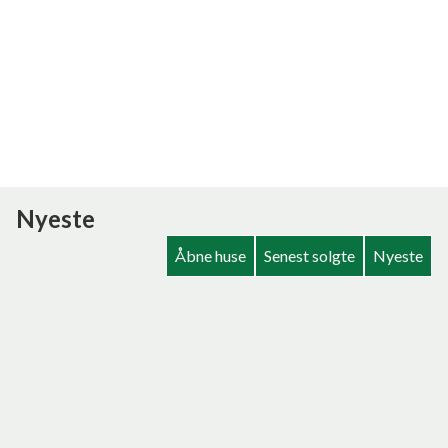
Nyeste
Åbne huse
Senest solgte
Nyeste